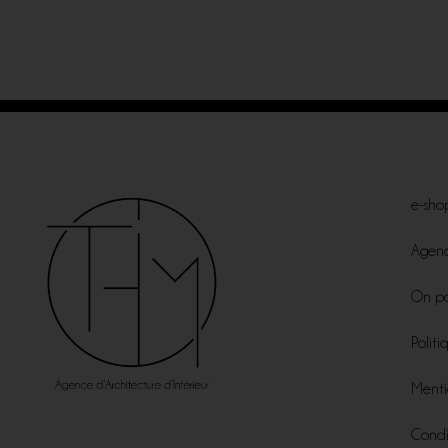
e-sho
Agen
On pa
Politi
Menti
Condi