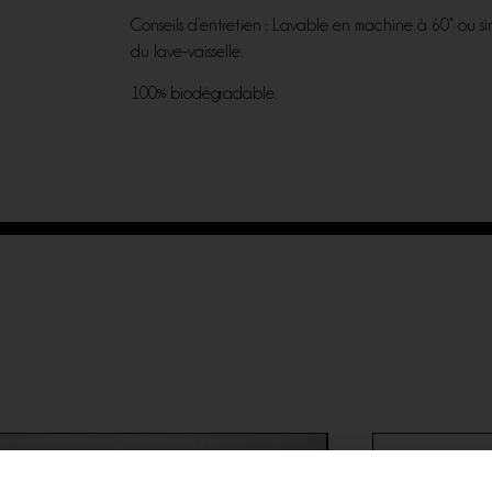
Conseils d’entretien : Lavable en machine à 60° ou s
du lave-vaisselle.
100% biodégradable.