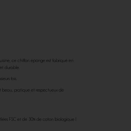
uisine, ce chiffon éponge est fabriqué en
et durable.
eurs fois.
nt beau, pratique et respectueux de
ifiées FSC et de 30% de coton biologique |