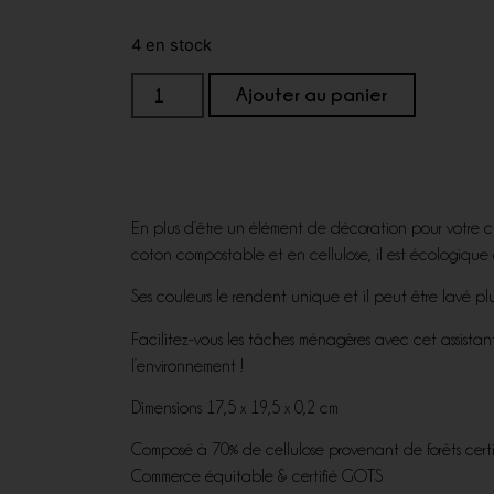
4 en stock
Ajouter au panier
En plus d’être un élément de décoration pour votre c
coton compostable et en cellulose, il est écologique 
Ses couleurs le rendent unique et il peut être lavé plusi
Facilitez-vous les tâches ménagères avec cet assista
l’environnement !
Dimensions 17,5 x 19,5 x 0,2 cm
Composé à 70% de cellulose provenant de forêts cert
Commerce équitable & certifié GOTS