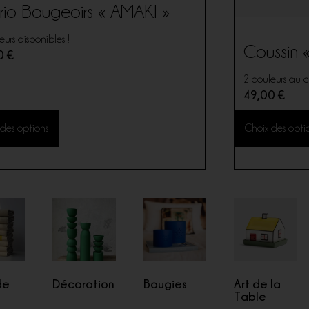
trio Bougeoirs « AMAKI »
eurs disponibles !
Coussin 
00
€
2 couleurs au c
49,00
€
 des options
Choix des opti
de
Décoration
Bougies
Art de la
n
Table