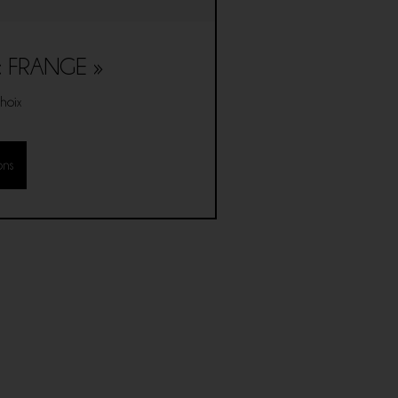
« FRANGE »
hoix
ons