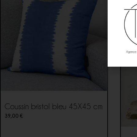
Coussin bristol bleu 45X45 cm
39,00
€