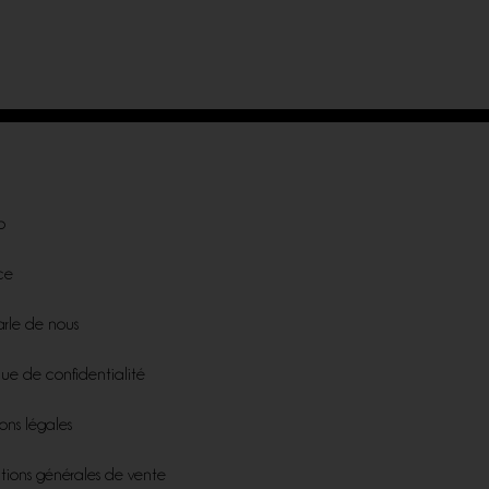
p
ce
rle de nous
que de confidentialité
ons légales
tions générales de vente