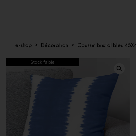
e-shop
>
Décoration
>
Coussin bristol bleu 45X
Stock faible