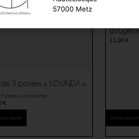
57000 Metz
Bougeoir
11,00
€
 de 3 paniers « LOUNDA »
- À poser ou à accrocher
00
€
er au panier
Ajouter au pan