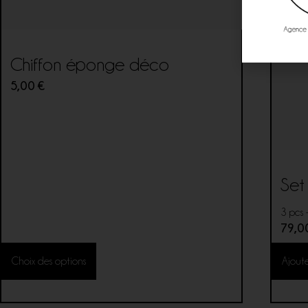
Chiffon éponge déco
5,00
€
Set
3 pcs 
79,
Choix des options
Ajout