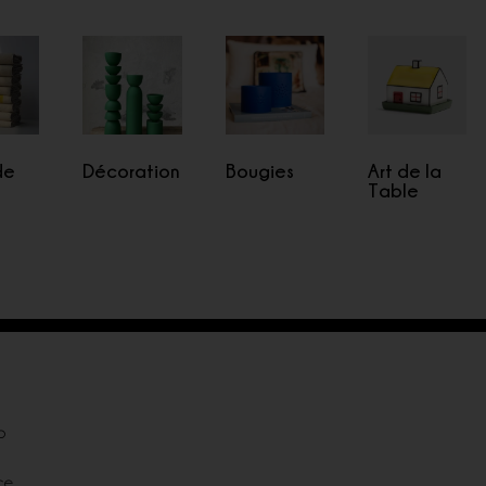
de
Décoration
Bougies
Art de la
n
Table
p
ce