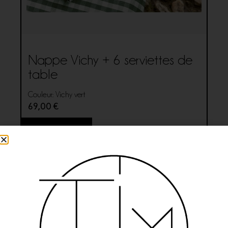
Nappe Vichy + 6 serviettes de
table
Couleur: Vichy vert
69,00
€
Ajouter au panier