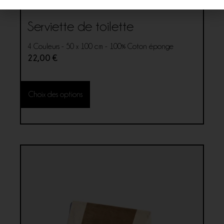
Serviette de toilette
4 Couleurs - 50 x 100 cm - 100% Coton éponge
22,00
€
Choix des options