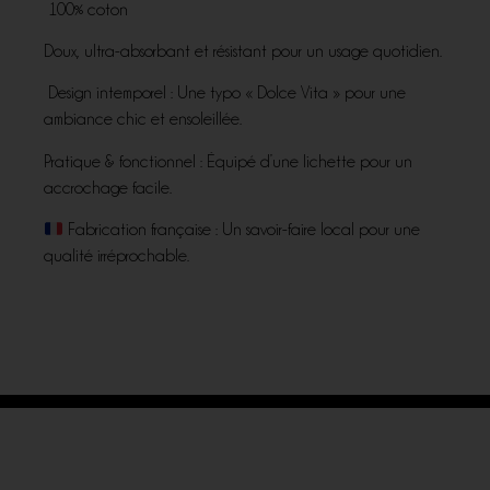
100% coton
Doux, ultra-absorbant et résistant pour un usage quotidien.
Design intemporel : Une typo « Dolce Vita » pour une
ambiance chic et ensoleillée.
Pratique & fonctionnel : Équipé d’une lichette pour un
accrochage facile.
Fabrication française : Un savoir-faire local pour une
qualité irréprochable.