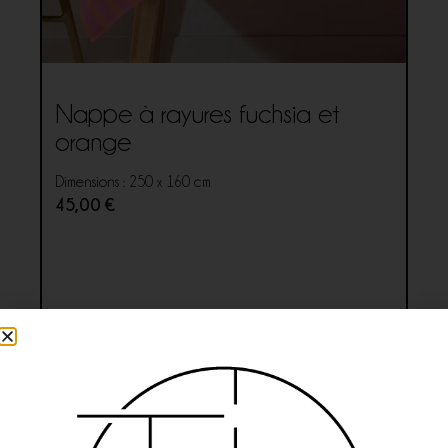
Nappe à rayures fuchsia et
orange
Dimensions : 250 x 160 cm
45,00
€
Ajouter au panier