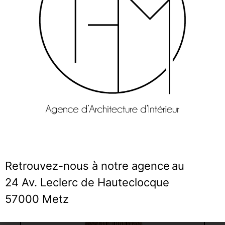
Lampe « SIFNOS RAPHIA »
Pieds en papier maché et abat jour en Raphia
189,00
€
Ajouter au panier
Retrouvez-nous à notre agence
au
24 Av. Leclerc de Hauteclocque
57000 Metz