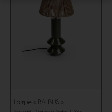
Lampe « BALBUS »
Pieds métal + Abat jour en Raphia - H 50cm