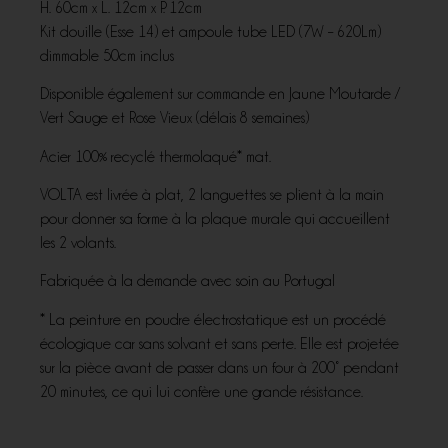
H. 60cm x L. 12cm x P. 12cm
Kit douille (Esse 14) et ampoule tube LED (7W – 620Lm)
dimmable 50cm inclus
Disponible également sur commande en Jaune Moutarde /
Vert Sauge et Rose Vieux (délais 8 semaines)
Acier 100% recyclé thermolaqué* mat.
VOLTA est livrée à plat, 2 languettes se plient à la main
pour donner sa forme à la plaque murale qui accueillent
les 2 volants.
Fabriquée à la demande avec soin au Portugal
* La peinture en poudre électrostatique est un procédé
écologique car sans solvant et sans perte. Elle est projetée
sur la pièce avant de passer dans un four à 200° pendant
20 minutes, ce qui lui confère une grande résistance.